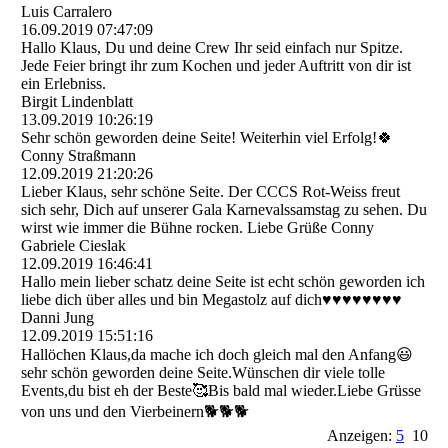
Luis Carralero
16.09.2019
07:47:09
Hallo Klaus, Du und deine Crew Ihr seid einfach nur Spitze.
Jede Feier bringt ihr zum Kochen und jeder Auftritt von dir ist
ein Erlebniss.
Birgit Lindenblatt
13.09.2019
10:26:19
Sehr schön geworden deine Seite! Weiterhin viel Erfolg!🍀
Conny Straßmann
12.09.2019
21:20:26
Lieber Klaus, sehr schöne Seite. Der CCCS Rot-Weiss freut
sich sehr, Dich auf unserer Gala Karnevalssamstag zu sehen. Du
wirst wie immer die Bühne rocken. Liebe Grüße Conny
Gabriele Cieslak
12.09.2019
16:46:41
Hallo mein lieber schatz deine Seite ist echt schön geworden ich
liebe dich über alles und bin Megastolz auf dich♥️♥️♥️♥️♥️♥️♥️♥️
Danni Jung
12.09.2019
15:51:16
Hallöchen Klaus,da mache ich doch gleich mal den Anfang😃
sehr schön geworden deine Seite.Wünschen dir viele tolle
Events,du bist eh der Beste🥰Bis bald mal wieder.Liebe Grüsse
von uns und den Vierbeinern🐕🐕🐕
Anzeigen:
5
10